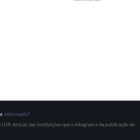
er
informado
?
 UJR-AmLat, das instituições que o integram e da publicação de