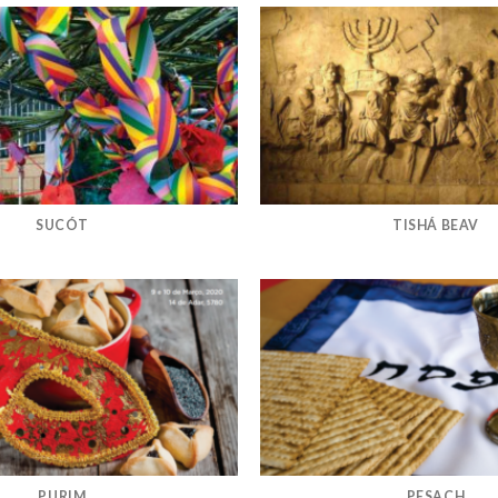
SUCÓT
TISHÁ BEAV
PURIM
PESACH