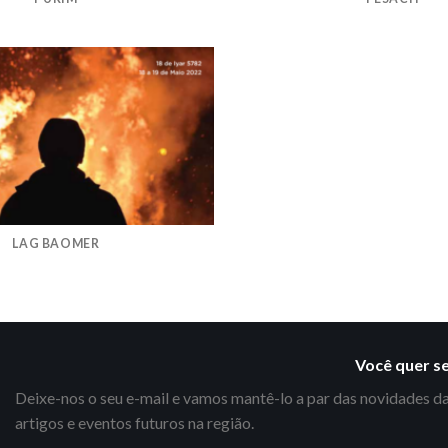
LAG BAOMER
Você quer s
Deixe-nos o seu e-mail e vamos mantê-lo a par das novidades da
artigos e eventos futuros na região.