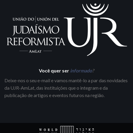
Você quer ser
informado
?
Deixe-nos o seu e-mail e vamos mantê-lo a par das novidades
da UJR-AmLat, das instituições que o integram e da
publicação de artigos e eventos futuros na região.