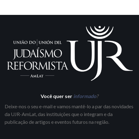
Você quer ser
informado
?
Deixe-nos o seu e-mail e vamos mantê-lo a par das novidades
da UJR-AmLat, das instituições que o integram e da
publicação de artigos e eventos futuros na região.