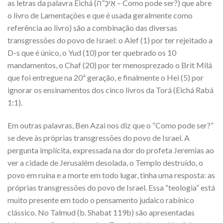
as letras da palavra Eichá (אֵיכָ”ה – Como pode ser?) que abre
o livro de Lamentações e que é usada geralmente como
referência ao livro) são a combinação das diversas
transgressões do povo de Israel: o Alef (1) por ter rejeitado a
D-s que é único, o Yud (10) por ter quebrado os 10
mandamentos, o Chaf (20) por ter menosprezado o Brit Milá
que foi entregue na 20ª geração, e finalmente o Hei (5) por
ignorar os ensinamentos dos cinco livros da Torá (Eichá Rabá
1:1).
Em outras palavras, Ben Azai nos diz que o “Como pode ser?”
se deve às próprias transgressões do povo de Israel. A
pergunta implícita, expressada na dor do profeta Jeremias ao
ver a cidade de Jerusalém desolada, o Templo destruído, o
povo em ruína e a morte em todo lugar, tinha uma resposta: as
próprias transgressões do povo de Israel. Essa “teologia” está
muito presente em todo o pensamento judaico rabínico
clássico. No Talmud (b. Shabat 119b) são apresentadas