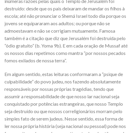
inúmeras razões pelas quais o Templo de Jerusalém foi
destruído: desde que os pais deixaram de mandar os filhos à
escola; até não pronunciar o Shemá Israel todo dia porque os
jovens se equipararam aos adultos; ou porque não se
admoestavam e não se corrigiam mutuamente. Famosa
também é a citação que diz que Jerusalém foi destruída pelo
“ódio gratuito” (b. Yoma 9b). E em cada oração de Mussaf até
os nossos dias repetimos como mantra “por nossos pecados
fomos exilados de nossa terra”.
Em algum sentido, estas leituras conformaram a “psique de
culpabilidade” do povo judeu, nos fazendo absolutamente
responsáveis por nossas próprias tragédias, tendo que
assumir a responsabilidade de que nosso lar nacional seja
conquistado por potências estrangeiras, que nosso Templo
seja destruído ou que nossos correligionários morram pelo
simples fato de serem judeus. Nesse sentido, essa forma de
ler nossa própria história (seja nacional ou pessoal) pode nos