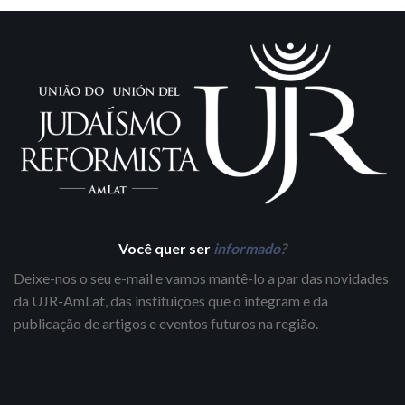
Você quer ser
informado
?
Deixe-nos o seu e-mail e vamos mantê-lo a par das novidades
da UJR-AmLat, das instituições que o integram e da
publicação de artigos e eventos futuros na região.