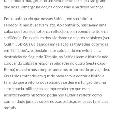
fazer muito mal, gerando um sentimento de culpa tão grande
que nos submerge na dor, na depressão e na desesperança.
Entretanto, creio que nossos Sábios, em sua infinita
sabedoria, não buscavam isto. Ao contrário, buscavam uma
culpa que fosse o motor da reflexão, do arrependimento e da
resiliência. Em cada um dos aforismos e relatos rabínicos (ver.
Guitin 55b-58a), clássicos em relação às tragédias ocorridas
em Tishá beAv, especialmente colocando em evidência a
destruição do Segundo Templo, os Sábios leem a história não
colocando culpas e responsabilidades no outro (neste caso,
Roma) mas sim nos comportamentos próprios do povo judeu.
Os sábios entenderam que de nada servia contar a história
falando que a vitória dos romanos se deu em função de uma
supremacia militar, mas compreenderam que esse
acontecimento histórico podia nos ajudar a refletir como
comunidade judaica sobre nossas práticas e nossas falências
morais.