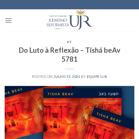
Skip
to
content
PT
Do Luto à Reflexão – Tishá beAv
5781
POSTED ON
JULHO 15, 2021
BY
EQUIPE UJR