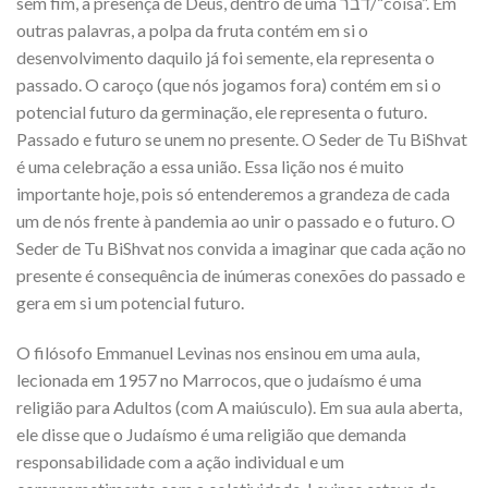
sem fim, a presença de Deus, dentro de uma דבר/“coisa”. Em
outras palavras, a polpa da fruta contém em si o
desenvolvimento daquilo já foi semente, ela representa o
passado. O caroço (que nós jogamos fora) contém em si o
potencial futuro da germinação, ele representa o futuro.
Passado e futuro se unem no presente. O Seder de Tu BiShvat
é uma celebração a essa união. Essa lição nos é muito
importante hoje, pois só entenderemos a grandeza de cada
um de nós frente à pandemia ao unir o passado e o futuro. O
Seder de Tu BiShvat nos convida a imaginar que cada ação no
presente é consequência de inúmeras conexões do passado e
gera em si um potencial futuro.
O filósofo Emmanuel Levinas nos ensinou em uma aula,
lecionada em 1957 no Marrocos, que o judaísmo é uma
religião para Adultos (com A maiúsculo). Em sua aula aberta,
ele disse que o Judaísmo é uma religião que demanda
responsabilidade com a ação individual e um