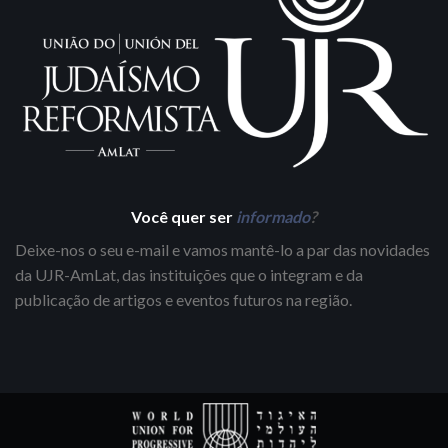
Você quer ser
informado
?
Deixe-nos o seu e-mail e vamos mantê-lo a par das novidades
da UJR-AmLat, das instituições que o integram e da
publicação de artigos e eventos futuros na região.