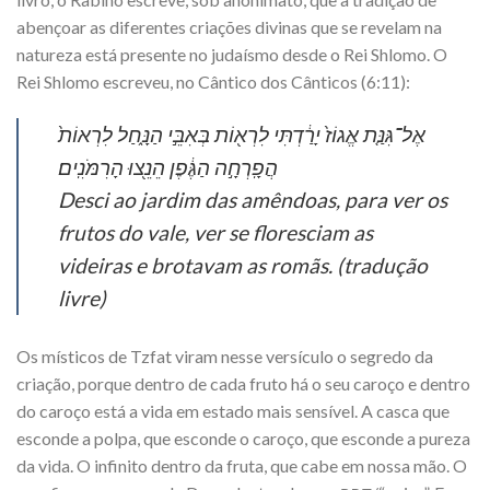
abençoar as diferentes criações divinas que se revelam na
natureza está presente no judaísmo desde o Rei Shlomo. O
Rei Shlomo escreveu, no Cântico dos Cânticos (6:11):
אֶל־גִּנַּ֤ת אֱגוֹז֙ יָרַ֔דְתִּי לִרְא֖וֹת בְּאִבֵּ֣י הַנָּ֑חַל לִרְאוֹת֙
הֲפָֽרְחָ֣ה הַגֶּ֔פֶן הֵנֵ֖צוּ הָרִמֹּנִֽים׃
Desci ao jardim das amêndoas, para ver os
frutos do vale, ver se floresciam as
videiras e brotavam as romãs. (tradução
livre)
Os místicos de Tzfat viram nesse versículo o segredo da
criação, porque dentro de cada fruto há o seu caroço e dentro
do caroço está a vida em estado mais sensível. A casca que
esconde a polpa, que esconde o caroço, que esconde a pureza
da vida. O infinito dentro da fruta, que cabe em nossa mão. O