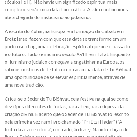
séculos I e II). Não havia um significado espiritual mais
complexo, senão uma data burocrática. Assim continuamos
até a chegada do misticismo ao judaísmo.
A escrita do Zohar, na Europa, e a formação da Cabalá em
Eretz Israel fazem com que essa data se transforme em um
poderoso chag, uma celebração espiritual que une o passado
e o futuro. Tudo se inicia no século XVIII, em Tzfat. Enquanto
o Iluminismo judaico começava a engatinhar na Europa, os
rabinos místicos de Tzfat encontraram na data de Tu BiShvat
uma oportunidade de se elevar espiritualmente, através de
uma nova tradição.
Criou-se o Seder de Tu BiShvat, ceia festiva na qual se come
dez tipos diferentes de frutas, para abençoar a riqueza da
criação divina. É aceito que o Seder de Tu BiShvat foi escrito
pela primeira vez num livro chamado “Pri Etzi Hadar” (“A
fruta da árvore cítrica”, em tradução livre). Na introdução do
livro, o Rabino escreve, sob anonimato, que a tradição de