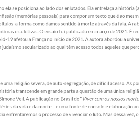
o ela se posiciona ao lado dos enlutados. Ela entrelaça a história (
 confissão (memórias pessoais) para compor um texto que é ao mes
pítulos, a forma como damos sentido à morte através da fala. A ra
 íntimas e coletivas. O ensaio foi publicado em março de 2021. É r
id-19 afetou a França no início de 2021. A autora abordou a unive
m judaísmo secularizado ao qual têm acesso todos aqueles que pe
 uma religião severa, de auto-segregação, de difícil acesso. As po
istória transcende em grande parte a questão de uma única religi
imone Veil. A publicação no Brasil de “
Viver com os nossos mort
rios da vida e da morte – e uma fonte de consolo e elaboração an
ia enfrentaremos o processo de vivenciar o luto. Mas dessa vez, 