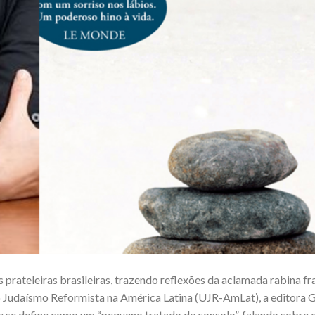
 prateleiras brasileiras, trazendo reflexões da aclamada rabina f
o Judaísmo Reformista na América Latina (UJR-AmLat), a editora
ue se define como um “pequeno tratado de consolo”, falando sobre 