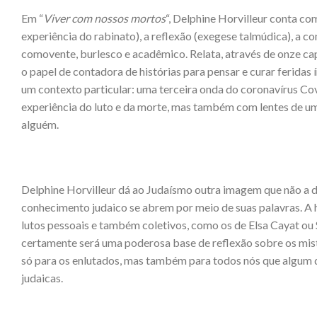
Em “
Viver com nossos mortos
“, Delphine Horvilleur conta com
experiência do rabinato), a reflexão (exegese talmúdica), a
comovente, burlesco e acadêmico. Relata, através de onze ca
o papel de contadora de histórias para pensar e curar feridas
um contexto particular: uma terceira onda do coronavírus Cov
experiência do luto e da morte, mas também com lentes de u
alguém.
Delphine Horvilleur dá ao Judaísmo outra imagem que não a de
conhecimento judaico se abrem por meio de suas palavras. A h
lutos pessoais e também coletivos, como os de Elsa Cayat ou S
certamente será uma poderosa base de reflexão sobre os misté
só para os enlutados, mas também para todos nós que algum d
judaicas.