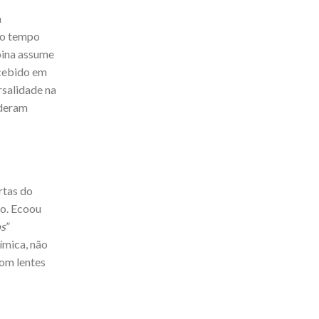
a
mo tempo
bina assume
ecebido em
rsalidade na
rderam
rtas do
ão. Ecoou
os
”
ímica, não
com lentes