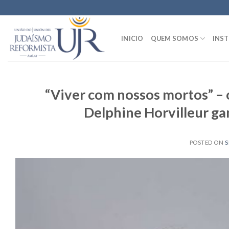
Skip
to
content
INICIO
QUEM SOMOS
INST
“Viver com nossos mortos” – 
Delphine Horvilleur ga
POSTED ON
S