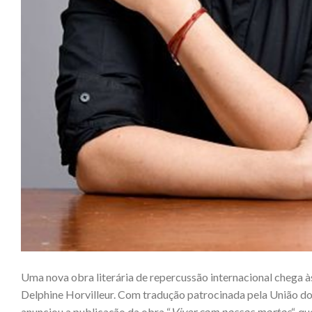
Uma nova obra literária de repercussão internacional chega às
Delphine Horvilleur. Com tradução patrocinada pela União d
anunciou a publicação da obra “
Viver com nossos mortos
“, q