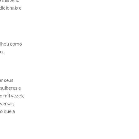
dicionais e
balhou como
to.
ar seus
mulheres e
o mil vezes,
versar,
do que a