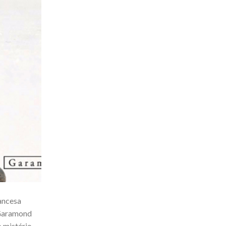
rancesa
 Garamond
o mistério