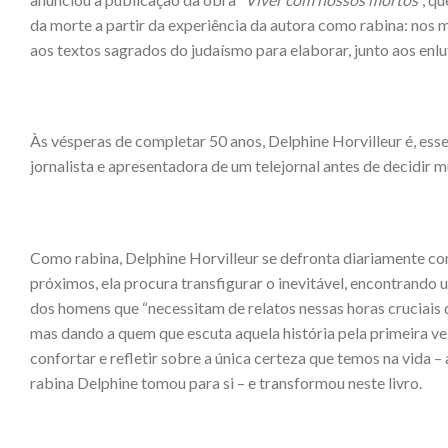
da morte a partir da experiência da autora como rabina: nos m
aos textos sagrados do judaísmo para elaborar, junto aos enlu
Às vésperas de completar 50 anos, Delphine Horvilleur é, es
jornalista e apresentadora de um telejornal antes de decidir m
Como rabina, Delphine Horvilleur se defronta diariamente c
próximos, ela procura transfigurar o inevitável, encontrando
dos homens que “necessitam de relatos nessas horas cruciais de
mas dando a quem que escuta aquela história pela primeira vez
confortar e refletir sobre a única certeza que temos na vida –
rabina Delphine tomou para si – e transformou neste livro.