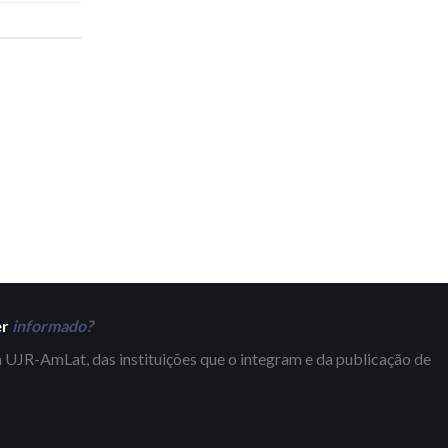
er
informado
?
 UJR-AmLat, das instituições que o integram e da publicação de