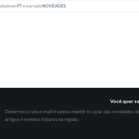
postado em
PT
e marcado
NOVIDADES
.
Você quer s
Deixe-nos o seu e-mail e vamos mantê-lo a par das novidades da
artigos e eventos futuros na região.