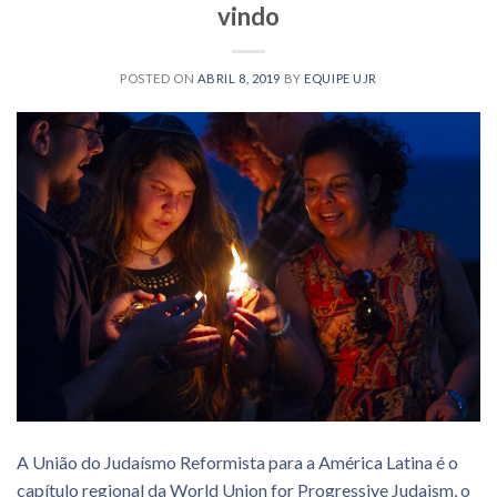
vindo
POSTED ON
ABRIL 8, 2019
BY
EQUIPE UJR
A União do Judaísmo Reformista para a América Latina é o
capítulo regional da World Union for Progressive Judaism, o