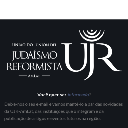
Você quer ser
informado
?
Deixe-nos o seu e-mail e vamos mantê-lo a par das novidades
da UJR-AmLat, das instituições que o integram e da
publicação de artigos e eventos futuros na região.