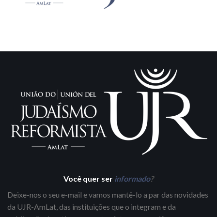
Você quer ser
informado
?
Deixe-nos o seu e-mail e vamos mantê-lo a par das novidades
da UJR-AmLat, das instituições que o integram e da