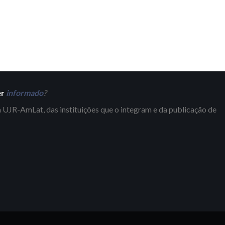
er
informado
?
 UJR-AmLat, das instituições que o integram e da publicação de