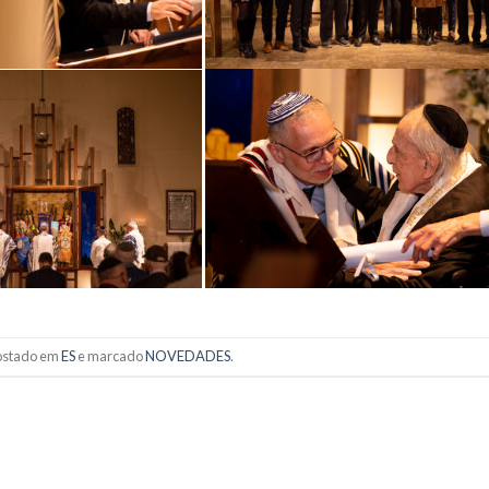
postado em
ES
e marcado
NOVEDADES
.