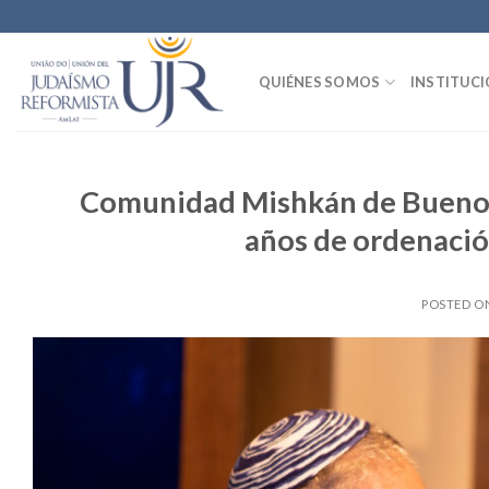
Skip
to
content
QUIÉNES SOMOS
INSTITUC
Comunidad Mishkán de Buenos 
años de ordenaci
POSTED O