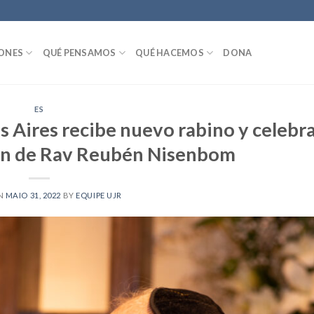
IONES
QUÉ PENSAMOS
QUÉ HACEMOS
DONA
ES
Aires recibe nuevo rabino y celebr
ón de Rav Reubén Nisenbom
N
MAIO 31, 2022
BY
EQUIPE UJR