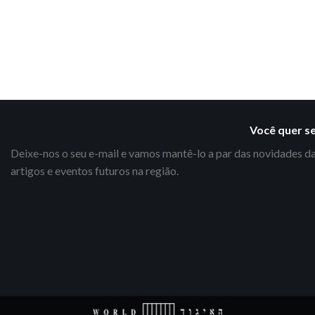
Você quer s
Deixe-nos o seu e-mail e vamos mantê-lo a par das novidades da
artigos e eventos futuros na região.