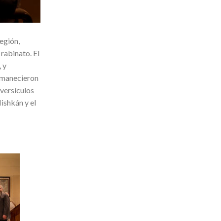
egión,
rabinato. El
 y
rmanecieron
 versículos
ishkán y el