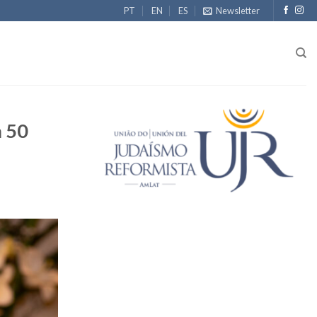
PT
EN
ES
Newsletter
a 50