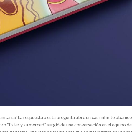
itaria? La respuesta a esta pregunta abre un casi infinito abanico
ibro “Ester y su merced” surgió de una conversación en el equipo de
 obra de teatro, una más de las muchas que se interpretan en Purim