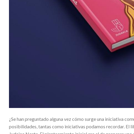
¿Se han preguntado alguna vez cómo surge una iniciativa comun
posibilidades, tantas como iniciativas podamos recordar. El l
Judaica Norte. El planteamiento inicial era el de preparar una