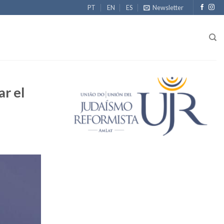
PT
EN
ES
Newsletter
r el