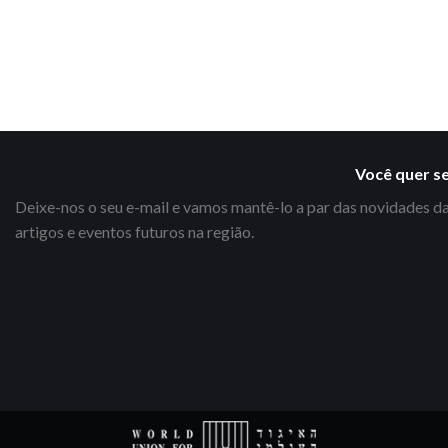
Você quer s
Deixe-nos o seu e-mail e vamos mantê-lo a par das novidades da
artigos e eventos futuros na região.