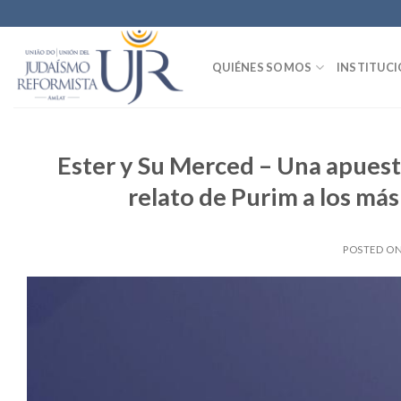
Skip
to
content
QUIÉNES SOMOS
INSTITUC
Ester y Su Merced – Una apuesta
relato de Purim a los má
POSTED O