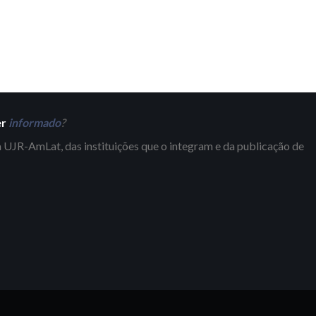
er
informado
?
 UJR-AmLat, das instituições que o integram e da publicação de