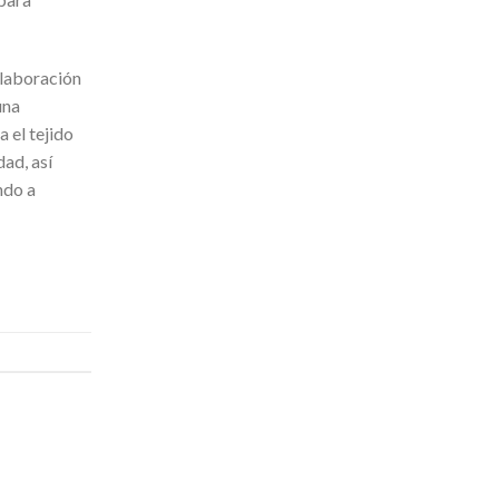
elaboración
una
 el tejido
ad, así
ndo a