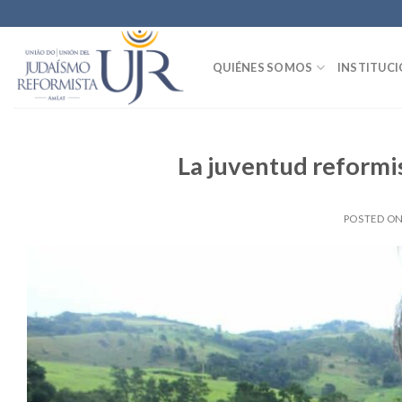
Skip
to
content
QUIÉNES SOMOS
INSTITUC
La juventud reformi
POSTED O