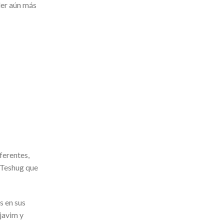
der aún más
ferentes,
, Teshug que
s en sus
javim y