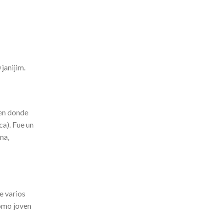
janijim.
 en donde
ca). Fue un
na,
e varios
como joven