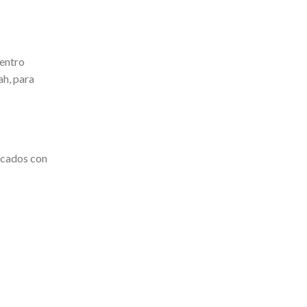
Centro
ah, para
ficados con