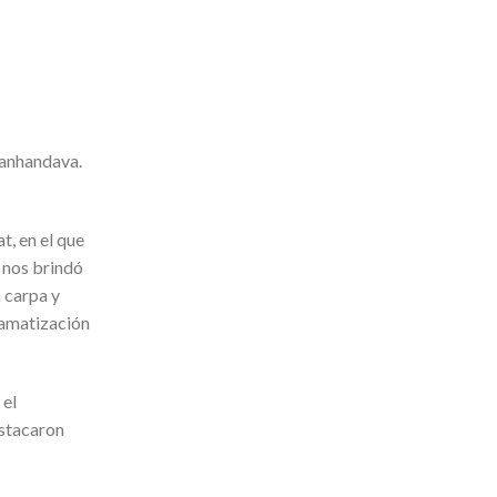
vanhandava.
, en el que
a nos brindó
 carpa y
dramatización
 el
estacaron