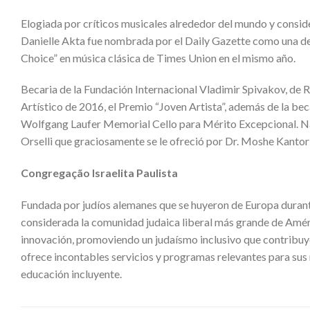
Elogiada por críticos musicales alrededor del mundo y consider
Danielle Akta fue nombrada por el Daily Gazette como una de l
Choice” en música clásica de Times Union en el mismo año.
Becaria de la Fundación Internacional Vladimir Spivakov, de 
Artístico de 2016, el Premio “Joven Artista”, además de la b
Wolfgang Laufer Memorial Cello para Mérito Excepcional. Nac
Orselli que graciosamente se le ofreció por Dr. Moshe Kantor 
Congregação Israelita Paulista
Fundada por judíos alemanes que se huyeron de Europa durante
considerada la comunidad judaica liberal más grande de Améric
innovación, promoviendo un judaísmo inclusivo que contribuye
ofrece incontables servicios y programas relevantes para sus
educación incluyente.