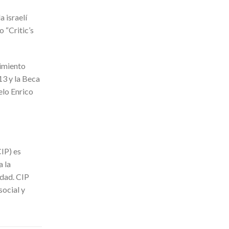
 israelí
 “Critic’s
rimiento
13 y la Beca
elo Enrico
IP) es
a la
edad. CIP
social y