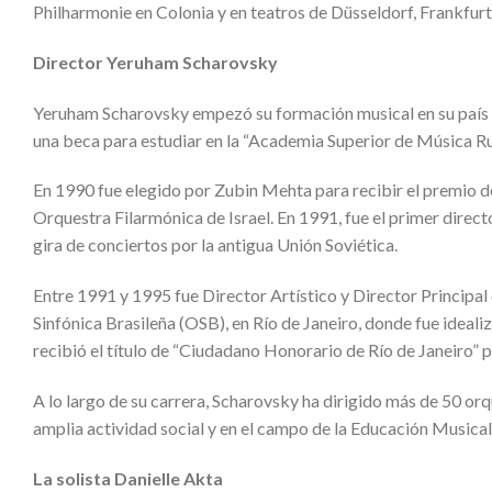
Philharmonie en Colonia y en teatros de Düsseldorf, Frankfur
Director Yeruham Scharovsky
Yeruham Scharovsky empezó su formación musical en su país de
una beca para estudiar en la “Academia Superior de Música Ru
En 1990 fue elegido por Zubin Mehta para recibir el premio de
Orquestra Filarmónica de Israel. En 1991, fue el primer direc
gira de conciertos por la antigua Unión Soviética.
Entre 1991 y 1995 fue Director Artístico y Director Principal 
Sinfónica Brasileña (OSB), en Río de Janeiro, donde fue ideal
recibió el título de “Ciudadano Honorario de Río de Janeiro” por
A lo largo de su carrera, Scharovsky ha dirigido más de 50 or
amplia actividad social y en el campo de la Educación Musical
La solista Danielle Akta