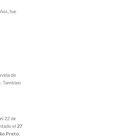
ños, fue
ovela de
as. Tambien
 el 22 de
entado el
27
ão Preto
.