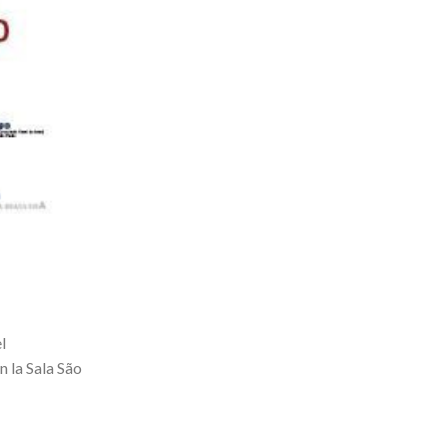
l
n la Sala São