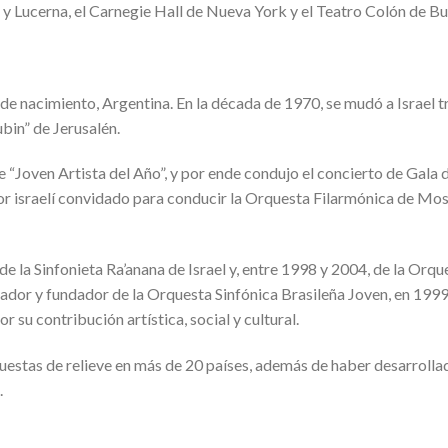
t y Lucerna, el Carnegie Hall de Nueva York y el Teatro Colón de Bu
 nacimiento, Argentina. En la década de 1970, se mudó a Israel t
bin” de Jerusalén.
 “Joven Artista del Año”, y por ende condujo el concierto de Gala d
tor israelí convidado para conducir la Orquesta Filarmónica de Mo
de la Sinfonieta Ra’anana de Israel y, entre 1998 y 2004, de la Orqu
izador y fundador de la Orquesta Sinfónica Brasileña Joven, en 199
 su contribución artística, social y cultural.
questas de relieve en más de 20 países, además de haber desarrolla
.