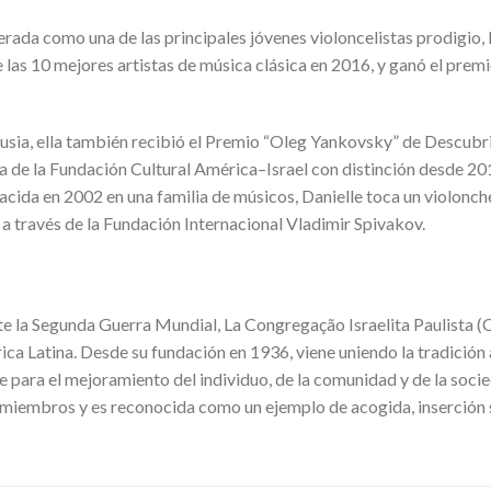
ada como una de las principales jóvenes violoncelistas prodigio, la
as 10 mejores artistas de música clásica en 2016, y ganó el premio
Rusia, ella también recibió el Premio “Oleg Yankovsky” de Descub
eca de la Fundación Cultural América–Israel con distinción desde 20
ida en 2002 en una familia de músicos, Danielle toca un violonch
a través de la Fundación Internacional Vladimir Spivakov.
 la Segunda Guerra Mundial, La Congregação Israelita Paulista (C
a Latina. Desde su fundación en 1936, viene uniendo la tradición 
 para el mejoramiento del individuo, de la comunidad y de la soci
 miembros y es reconocida como un ejemplo de acogida, inserción 