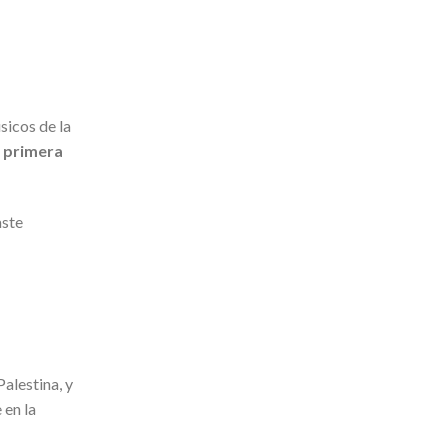
icos de la
a primera
aste
alestina, y
 en la