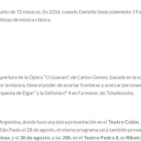
unto de 72 músicos. En 2016, cuando Danielle tenía solamente 19 a
istas de música clásica.
 Apertura de la Ópera “O Guarani”, de Carlos Gomes, basada en la n
a por la música, tiene el poder de acortar fronteras y acercar person
uesta de Elgar” y la Sinfonía nº 4 en Fa menor, de Tchaikovsky.
a Argentina, donde tuvo una única presentación en el
Teatro Colón
,
la São Paulo el 28 de agosto, el mismo programa será también pres
inas
, y el
30 de agosto
, a las
20h
, en el
Teatro Pedro II
, en
Ribeir