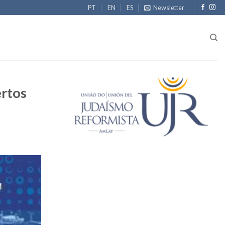
PT
EN
ES
Newsletter
ertos