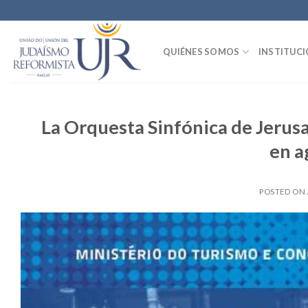
Skip
to
content
QUIÉNES SOMOS
INSTITUC
La Orquesta Sinfónica de Jerusa
en a
POSTED ON