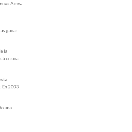
enos Aires.
ras ganar
e la
scú en una
esta
9. En 2003
do una