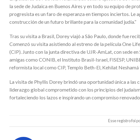
la sede de Judaica en Buenos Aires y en todo su equipo de pro
progresista es un faro de esperanza en tiempos inciertos. Le
construcción de un futuro brillante para la comunidad judía.”
Tras su visita a Brasil, Dorey viajó a São Paulo, donde fue re
Comenzó su visita asistiendo al estreno de la película One Lif
(CIP). Junto con la junta directiva de UJR-AmLat, con sede en
amigas como CONIB, el Instituto Brasil-Israel, FISESP, UNIBE
reformista local como CIP, Templo Beth-El, Kehilat Neshamá 
La visita de Phyllis Dorey brindó una oportunidad única a las
liderazgo global comprometido con los principios del judaísmo
fortaleciendo los lazos e inspirando un compromiso renovado 
Esse registro foi 