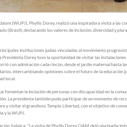
aism (WUPJ), Phyllis Dorey, realizó una inspiradora visita a las 
lo (Brasil), destacando los valores de inclusión, diversidad y plur
rincipales instituciones judías vinculadas al movimiento progresis
La Presidenta Dorey tuvo la oportunidad de visitar las instalaciones 
rió con admiración cada rincón, desde el jardín maternal hasta las
tarios, intercambiando opiniones sobre el futuro de la educación j
d local.
ue fomentan la inclusión de personas con discapacidad en la comun
ación. La presidenta también pudo participar de un momento de rec
ubre y visitar el grandioso Templo Libertad, con el objetivo de conv
eña y la WUPJ.
ación Judaica: “La visita de Phyllis Dorey OAM dejó una huella im