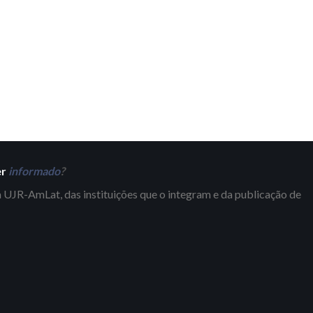
er
informado
?
 UJR-AmLat, das instituições que o integram e da publicação de