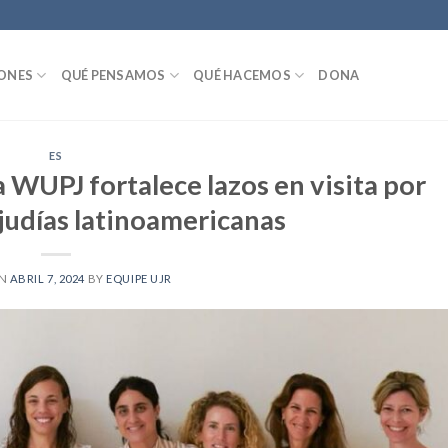
IONES
QUÉ PENSAMOS
QUÉ HACEMOS
DONA
ES
a WUPJ fortalece lazos en visita por
udías latinoamericanas
ON
ABRIL 7, 2024
BY
EQUIPE UJR