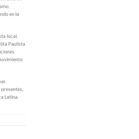
aísmo
ndo en la
ta local.
lita Paulista
uciones
 movimiento
 un
 presentes,
a Latina.