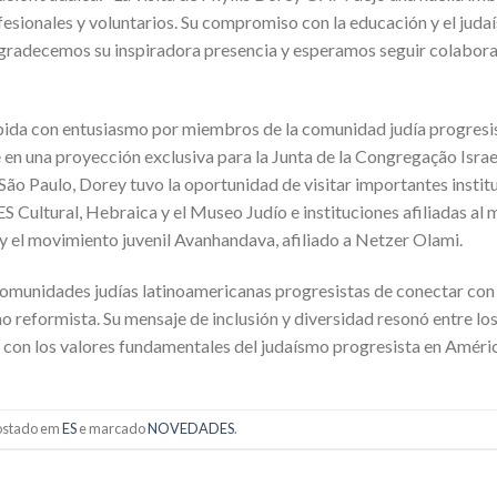
fesionales y voluntarios. Su compromiso con la educación y el jud
 agradecemos su inspiradora presencia y esperamos seguir colabora
cibida con entusiasmo por miembros de la comunidad judía progresis
e en una proyección exclusiva para la Junta de la Congregação Israe
 São Paulo, Dorey tuvo la oportunidad de visitar importantes instit
S Cultural, Hebraica y el Museo Judío e instituciones afiliadas al
y el movimiento juvenil Avanhandava, afiliado a Netzer Olami.
 comunidades judías latinoamericanas progresistas de conectar con
 reformista. Su mensaje de inclusión y diversidad resonó entre los
con los valores fundamentales del judaísmo progresista en Améric
postado em
ES
e marcado
NOVEDADES
.