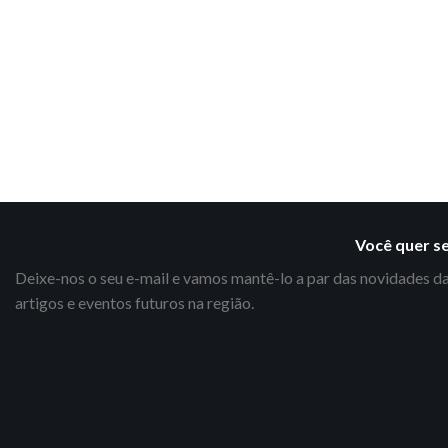
Você quer s
Deixe-nos o seu e-mail e vamos mantê-lo a par das novidades da
artigos e eventos futuros na região.