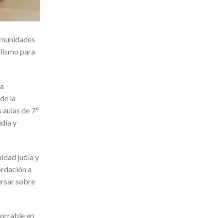
comunidades
alismo para
ta
de la
 aulas de 7º
udía y
idad judía y
ordación a
ersar sobre
borrable en