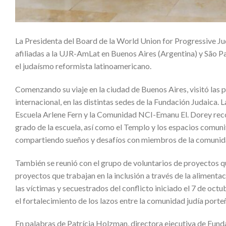
La Presidenta del Board de la World Union for Progressive Jud
afiliadas a la UJR-AmLat en Buenos Aires (Argentina) y São Pau
el judaísmo reformista latinoamericano.
Comenzando su viaje en la ciudad de Buenos Aires, visitó las p
internacional, en las distintas sedes de la Fundación Judaica. 
Escuela Arlene Fern y la Comunidad NCI-Emanu El. Dorey recor
grado de la escuela, así como el Templo y los espacios comuni
compartiendo sueños y desafíos con miembros de la comunida
También se reunió con el grupo de voluntarios de proyectos q
proyectos que trabajan en la inclusión a través de la aliment
las víctimas y secuestrados del conflicto iniciado el 7 de oct
el fortalecimiento de los lazos entre la comunidad judía port
En palabras de Patrícia Holzman, directora ejecutiva de Fund