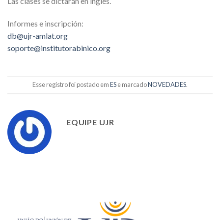
Las clases se dictarán en inglés.
Informes e inscripción:
db@ujr-amlat.org
soporte@institutorabinico.org
Esse registro foi postado em
ES
e marcado
NOVEDADES
.
EQUIPE UJR